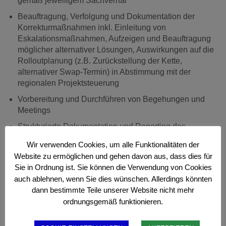
gemäß jeweiligem Sachverhal
Beauftragung, Verfolgung und Dokumentation der
Korrekturmaßnahmen inkl. Einleitung von
Eskalationsmaßnahmen, Aufzeigen und Beauftragung
möglicher alternativer Lösungen, Auswirkungen auf die
Rolloutplanung (z.B. Zurückstellung der Kette,
alternativer Swap-Termin) in Abstimmung mit der
regionalen Projektsteuerung
Vorbereitung und Durchführen von Begehungen und
Meetings
Strukturierte Dokumentation und Reporting des
Zustands der Bestandpläne mit aktuellem Status
Wir verwenden Cookies, um alle Funktionalitäten der
Website zu ermöglichen und gehen davon aus, dass dies für
Ihr Profil
Sie in Ordnung ist. Sie können die Verwendung von Cookies
auch ablehnen, wenn Sie dies wünschen. Allerdings könnten
Fachliche Berufsausbildung mit umfassender, mind.
dann bestimmte Teile unserer Website nicht mehr
dreijährige Erfahrung in der Planung im
ordnungsgemäß funktionieren.
Mobilfunkbereich und Projektmanagement
Führerschein der Klasse B