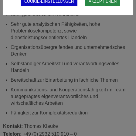
COOKIE-EINSTELLUNGEN
AKZEPTIEREN
Sehr gute Deutschkenntnisse in Wort und Schrift
Sehr gute MS-Office Kenntnisse
Sehr gute analytischen Fähigkeiten, hohe
Problemlösekompetenz, sowie
dienstleistungsorientiertes Handeln
Organisationsübergreifendes und unternehmerisches
Denken
Selbständiger Arbeitsstil und verantwortungsvolles
Handeln
Bereitschaft zur Einarbeitung in fachliche Themen
Kommunikations- und Kooperationsfähigkeit im Team,
ausgeprägtes eigenverantwortliches und
wirtschaftliches Arbeiten
Fähigkeit zur Komplexitätsreduktion
Kontakt:
Thomas Klauke
Telefon:
+49 (0) 2932 510 910 – 0