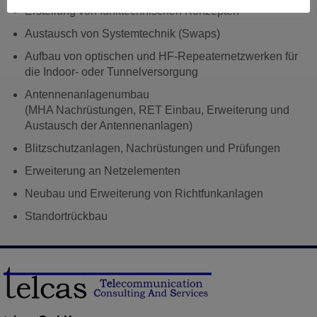
Erstellung von funktechnischen Konzepten
Austausch von Systemtechnik (Swaps)
Aufbau von optischen und HF-Repeaternetzwerken für
die Indoor- oder Tunnelversorgung
Antennenanlagenumbau
(MHA Nachrüstungen, RET Einbau, Erweiterung und
Austausch der Antennenanlagen)
Blitzschutzanlagen, Nachrüstungen und Prüfungen
Erweiterung an Netzelementen
Neubau und Erweiterung von Richtfunkanlagen
Standortrückbau