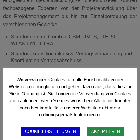
erfolgreiche Projektentwicklung. Wir bieten unseren Kunden
fachbezogene Experten von der Projektentwicklung über
das Projektmanagement bis hin zur Einzelbetreuung der
verschiedenen Gewerke.
Standortneu- und -umbau GSM, UMTS, LTE, 5G,
WLAN und TETRA
Standortakquisition inklusive Vertragsverhandlung und
Koordination Vertragsabschluss
Erarbeiten und Begleitung von
Genehmigungsverfahren
Wir verwenden Cookies, um alle Funktionalitäten der
(Bauanträge, Denkmalschutz, Naturschutz,
Website zu ermöglichen und gehen davon aus, dass dies für
Sanierungssatzungen, Umweltschutz, sonstige
Sie in Ordnung ist. Sie können die Verwendung von Cookies
Ausnahmeanträge, WattWächter,
auch ablehnen, wenn Sie dies wünschen. Allerdings könnten
Standortbescheinigungsverfahren (26. BImSchV))
dann bestimmte Teile unserer Website nicht mehr
ordnungsgemäß funktionieren.
Eigentümerbetreuung
Behördenengineering
COOKIE-EINSTELLUNGEN
AKZEPTIEREN
Koordination von Standortmitbenutzung