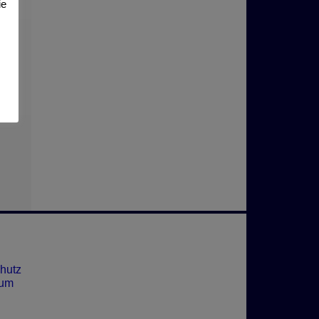
ie
hutz
sum