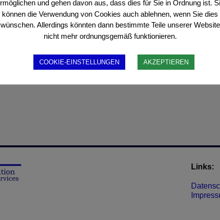
rmöglichen und gehen davon aus, dass dies für Sie in Ordnung ist. S
können die Verwendung von Cookies auch ablehnen, wenn Sie dies
cherung von Microwave-Links und Leasedlines
wünschen. Allerdings könnten dann bestimmte Teile unserer Website
zes
nicht mehr ordnungsgemäß funktionieren.
undenbeschwerden
oblemen von Geschäftskunden
COOKIE-EINSTELLUNGEN
AKZEPTIEREN
 (KPIs)
Links:
Datensc
Impres