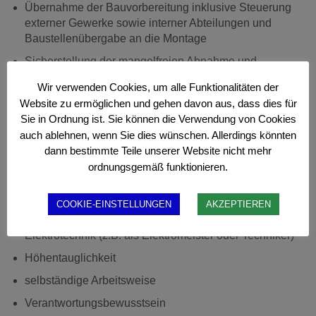
Übernahme der Bauvorbereitung inklusive Steuerung
externer Gewerke sowie interner Abteilungen und
Baustellenübergabe an die Montage
Sicherstellung der mangelfreien Abnahme und
Abrechnung gegenüber dem Kunden
Wir verwenden Cookies, um alle Funktionalitäten der
Website zu ermöglichen und gehen davon aus, dass dies für
Ihr Profil
Sie in Ordnung ist. Sie können die Verwendung von Cookies
auch ablehnen, wenn Sie dies wünschen. Allerdings könnten
abgeschlossene Berufsausbildung als Architekt,
Bauingenieur, Baumonteur, Bautechniker,
dann bestimmte Teile unserer Website nicht mehr
Elektroingenieur, Elektriker oder eine vergleichbare
ordnungsgemäß funktionieren.
Qualifikation
alternativ Berufserfahrung in der Bau- oder
COOKIE-EINSTELLUNGEN
AKZEPTIEREN
Telekommunikationsbranche, idealerweise im Bereich
Elektrotechnik (z.B. als Elektromeister oder Techniker)
Höhentauglichkeit
selbständige Arbeitsweise
Verantwortungsbewusstsein