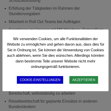
Schutzausrüstung
Erfüllung der Tätigkeiten im Rahmen der
Stundenvorgaben
Mitarbeit in Roll Out Teams bei Aufträgen
Kenntnisse im Umgang mit MS Windows, Datenpflege
im MS Excel
Wir verwenden Cookies, um alle Funktionalitäten der
Einrichten von Netzwerkadressen LAN, WLAN,
Website zu ermöglichen und gehen davon aus, dass dies für
Installation von Druckern, TFT Displays und ähnlichem
Sie in Ordnung ist. Sie können die Verwendung von Cookies
Equipment
auch ablehnen, wenn Sie dies wünschen. Allerdings könnten
dann bestimmte Teile unserer Website nicht mehr
Ihr Profil
ordnungsgemäß funktionieren.
Erfolgreich abgeschlossene technische Ausbildung in
der Elektrik- oder Elektronikbranche
COOKIE-EINSTELLUNGEN
AKZEPTIEREN
Freude am Umgang mit Kunden sowie eine hohe
Bereitschaft, selbstständig zu arbeiten
Reisebereitschaft für geplante Einsätze in anderen
Bundesländern