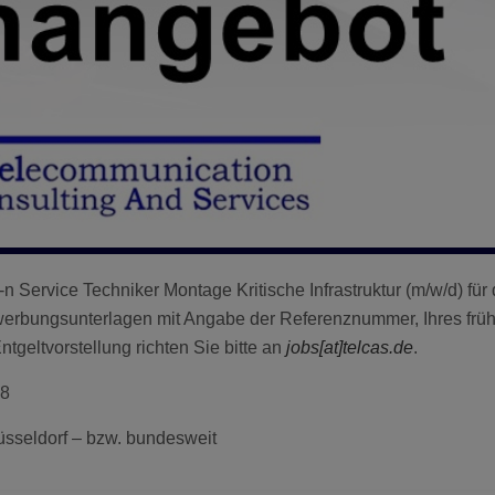
/-n Service Techniker Montage Kritische Infrastruktur (m/w/d) f
werbungsunterlagen mit Angabe der Referenznummer, Ihres frü
Entgeltvorstellung richten Sie bitte an
jobs
[at]telcas.de
.
8
seldorf – bzw. bundesweit