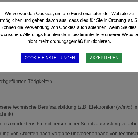
ektions-, Wartungs- und Instandsetzungsarbeiten an Anlagen ,(z
Wir verwenden Cookies, um alle Funktionalitäten der Website zu
chnik)
rmöglichen und gehen davon aus, dass dies für Sie in Ordnung ist. S
mations- und Telekommunikationstechnik
können die Verwendung von Cookies auch ablehnen, wenn Sie dies
wünschen. Allerdings könnten dann bestimmte Teile unserer Website
trukturen
nicht mehr ordnungsgemäß funktionieren.
rter Gebäudeverkabelung
en von Netzersatzanlagen
COOKIE-EINSTELLUNGEN
AKZEPTIEREN
hrung von Arbeiten nach Vorgabe und/oder anhand von technis
chgeführten Tätigkeiten
sene technische Berufsausbildung (z.B. Elektroniker (w/m/d) in
chnik)
n bis mindestens 6m mit persönlicher Schutzausrüstung zu arbe
hrung von Arbeiten nach Vorgabe und/oder anhand von technis