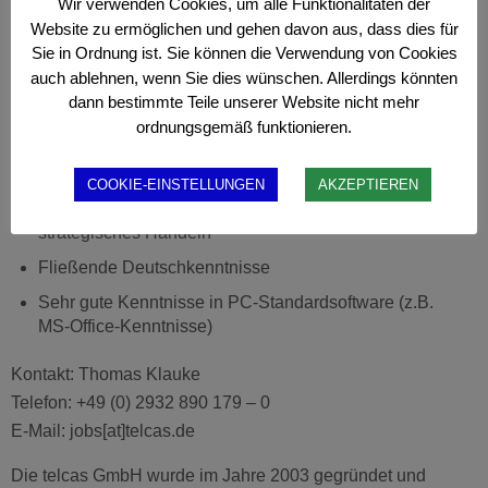
Wir verwenden Cookies, um alle Funktionalitäten der
im Tätigkeitsfeld
Website zu ermöglichen und gehen davon aus, dass dies für
Sehr gute Englisch-Kenntnisse
Sie in Ordnung ist. Sie können die Verwendung von Cookies
auch ablehnen, wenn Sie dies wünschen. Allerdings könnten
Mehrjährige Berufserfahrung in relevanten
dann bestimmte Teile unserer Website nicht mehr
Tätigkeitsfeldern
ordnungsgemäß funktionieren.
Überzeugendes/verhandlungssicheres Auftreten
Kommunikationsstärke
COOKIE-EINSTELLUNGEN
AKZEPTIEREN
Analytisch geprägte Denkweise und strukturiertes,
strategisches Handeln
Fließende Deutschkenntnisse
Sehr gute Kenntnisse in PC-Standardsoftware (z.B.
MS-Office-Kenntnisse)
Kontakt: Thomas Klauke
Telefon: +49 (0) 2932 890 179 – 0
E-Mail: jobs[at]telcas.de
Die telcas GmbH wurde im Jahre 2003 gegründet und