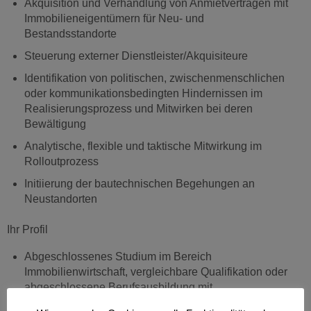
Akquisition und Verhandlung von Anmietverträgen mit
Immobilieneigentümern für Neu- und
Bestandsstandorte
Steuerung externer Dienstleister/Akquisiteure
Identifikation von politischen, zwischenmenschlichen
oder kommunikationsbedingten Hindernissen im
Realisierungsprozess und Mitwirken bei deren
Bewältigung
Analytische, flexible und taktische Mitwirkung im
Rolloutprozess
Initiierung der bautechnischen Begehungen an
Neustandorten
Ihr Profil
Abgeschlossenes Studium im Bereich
Immobilienwirtschaft, vergleichbare Qualifikation oder
abgeschlossene Berufsausbildung mit
Zusatzqualifikation oder langjähriger Berufserfahrung