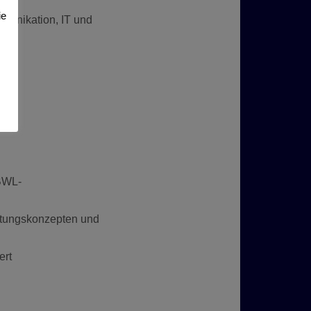
ie
munikation, IT und
 BWL-
istungskonzepten und
ert