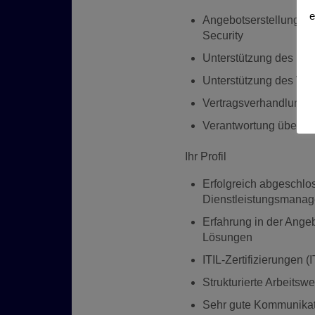
e
Angebotserstellung fü
Security
Unterstützung des Ein
Unterstützung des Ver
Vertragsverhandlung f
Verantwortung über da
Ihr Profil
Erfolgreich abgeschlo
Dienstleistungsmanag
Erfahrung in der Ange
Lösungen
ITIL-Zertifizierungen 
Strukturierte Arbeitsw
Sehr gute Kommunikat