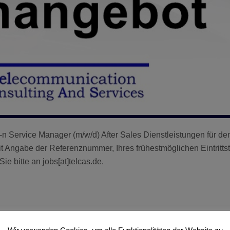
-n Service Manager (m/w/d) After Sales Dienstleistungen für den
 Angabe der Referenznummer, Ihres frühestmöglichen Eintrittst
Sie bitte an jobs[at]telcas.de.