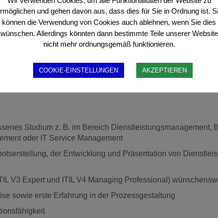
Wir verwenden Cookies, um alle Funktionalitäten der Website zu
rmöglichen und gehen davon aus, dass dies für Sie in Ordnung ist. S
r kundenspezifische Dienstleistungen in den Bereichen Telekom
können die Verwendung von Cookies auch ablehnen, wenn Sie dies
wünschen. Allerdings könnten dann bestimmte Teile unserer Website
kaufs bei Lieferantengesprächen
nicht mehr ordnungsgemäß funktionieren.
triebs bei der Angebotspräsentation
COOKIE-EINSTELLUNGEN
AKZEPTIEREN
ür Dienstleistungsverträge
s Dienstleistungsportfolio des Unternehmens
ssenes Studium z. B. im Bereich Dienstleistungsmanagement,
ement oder IT Service Management
botserstellung, der Entwicklung und Präsentation von Dienstle
(ITIL V3 Expert und ITIL V4 Managing Professional) wünschensw
eise sowie erste Erfahrung in der Prozessgestaltung
ionsfähigkeit